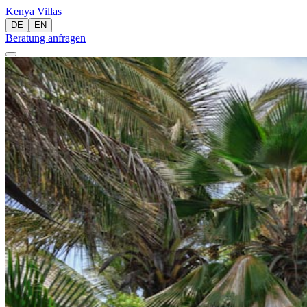
Kenya
Villas
DE
EN
Beratung anfragen